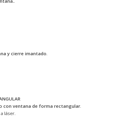
ntana.
.
na y cierre imantado
.
TANGULAR
o con ventana de forma rectangular
.
a láser.