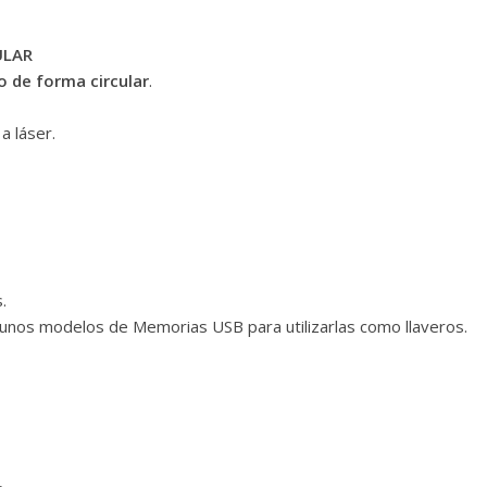
ULAR
o de forma circular
.
a láser.
.
unos modelos de Memorias USB para utilizarlas como llaveros.